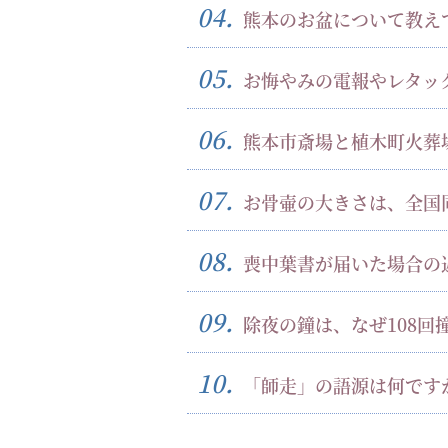
04.
熊本のお盆について教え
05.
お悔やみの電報やレタッ
06.
熊本市斎場と植木町火葬
07.
お骨壷の大きさは、全国
08.
喪中葉書が届いた場合の
09.
除夜の鐘は、なぜ108回
10.
「師走」の語源は何です