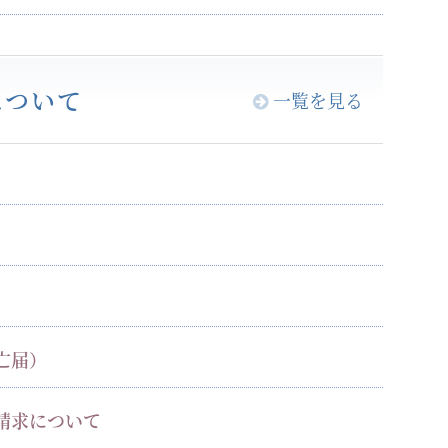
について
一覧を見る
亡届）
請求について