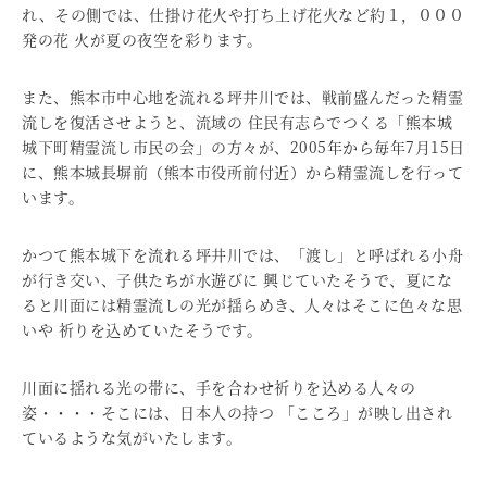
れ、その側では、仕掛け花火や打ち上げ花火など約１，０００
発の花 火が夏の夜空を彩ります。
また、熊本市中心地を流れる坪井川では、戦前盛んだった精霊
流しを復活させようと、流域の 住民有志らでつくる「熊本城
城下町精霊流し市民の会」の方々が、2005年から毎年7月15日
に、熊本城長塀前（熊本市役所前付近）から精霊流しを行って
います。
かつて熊本城下を流れる坪井川では、「渡し」と呼ばれる小舟
が行き交い、子供たちが水遊びに 興じていたそうで、夏にな
ると川面には精霊流しの光が揺らめき、人々はそこに色々な思
いや 祈りを込めていたそうです。
川面に揺れる光の帯に、手を合わせ祈りを込める人々の
姿・・・・そこには、日本人の持つ 「こころ」が映し出され
ているような気がいたします。