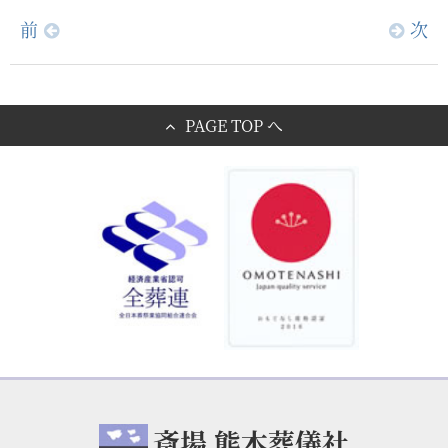
前
次
PAGE TOP へ
斎場 熊本葬儀社